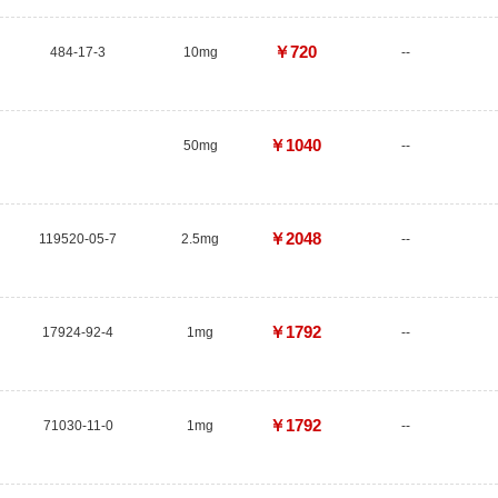
￥720
484-17-3
10mg
--
￥1040
50mg
--
￥2048
119520-05-7
2.5mg
--
￥1792
17924-92-4
1mg
--
￥1792
71030-11-0
1mg
--