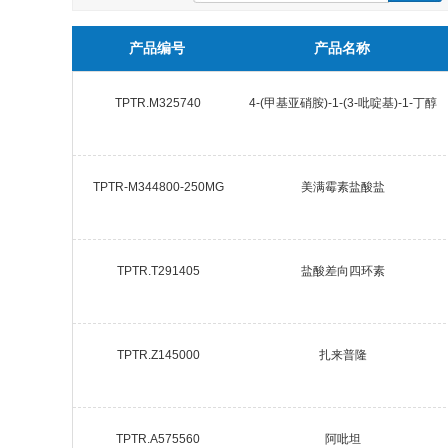
产品编号
产品名称
TPTR.M325740
4-(甲基亚硝胺)-1-(3-吡啶基)-1-丁醇
TPTR-M344800-250MG
美满霉素盐酸盐
TPTR.T291405
盐酸差向四环素
TPTR.Z145000
扎来普隆
TPTR.A575560
阿吡坦