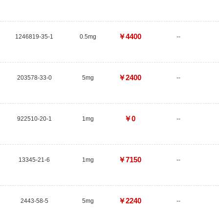
￥4400
1246819-35-1
0.5mg
--
￥2400
203578-33-0
5mg
--
￥0
922510-20-1
1mg
--
￥7150
13345-21-6
1mg
--
￥2240
2443-58-5
5mg
--