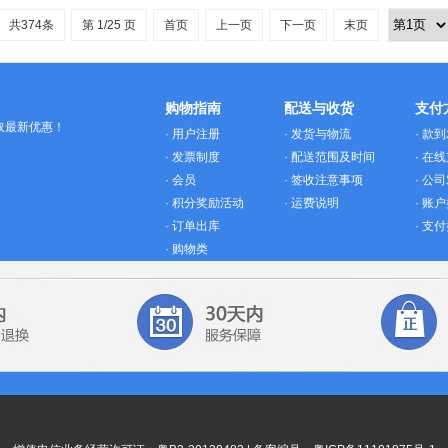
共374条
第 1/25 页
首页
上一页
下一页
末页
购物指南
配送与收货
支付
取最新优惠！
·
用户注册
·
发货与物流
·
款到
·
发票制度
·
配送范围及时间
·
在线
·
会员
·
签收注意事项
·
公司
·
积分奖励活动
·
运费说明
·
账户
·
订单出库
·
支付
·
购物类