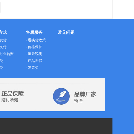
方式
售后服务
常见问题
发货
·
退换货政策
支付
·
价格保护
对公转账
·
退款说明
类
·
产品质保
类
·
发票类