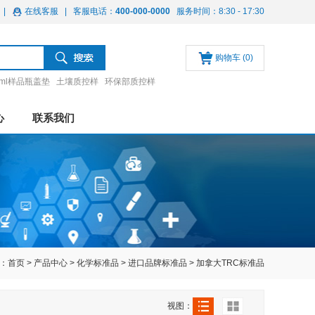
|
在线客服
| 客服电话：
400-000-0000
服务时间：8:30 - 17:30
购物车
(0)
ml样品瓶盖垫
土壤质控样
环保部质控样
心
联系我们
：
首页
>
产品中心
>
化学标准品
>
进口品牌标准品
>
加拿大TRC标准品
视图：