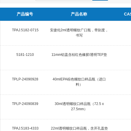
产品编号
产品名称
CA
TPAJ.5182-0715
安捷伦2ml透明螺纹广口瓶，带刻度，
书写
5181-1210
11mm铝盖含桔红色橡胶/透明TEF垫
TPLP-24090928
40mlEPA棕色螺纹口样品瓶（进口
料）
TPLP-24090839
30ml透明螺纹口样品瓶（72.5 x
27.5mm）
TPAJ.5183-4333
22ml透明螺纹口样品瓶，含开孔盖垫